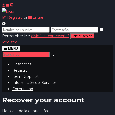
Registro
or
Entrar
Remember Me
olvidó su contraseña?
Iniciar sesión
Registro
Toggle
MENU
navigation
Descargas
Registro
Item Drop List
Información del Servidor
Comunidad
Recover your account
He olvidado la contraseña