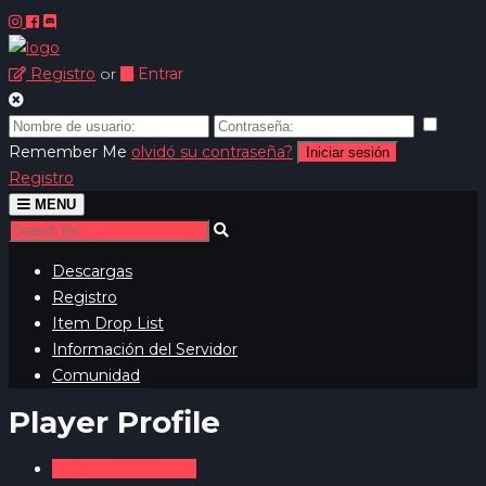
Registro
or
Entrar
Remember Me
olvidó su contraseña?
Iniciar sesión
Registro
Toggle
MENU
navigation
Descargas
Registro
Item Drop List
Información del Servidor
Comunidad
Player Profile
Active Members
15